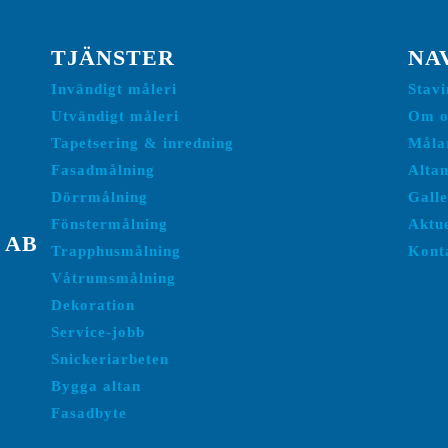
TJÄNSTER
NA
Invändigt måleri
Stav
Utvändigt måleri
Om o
Tapetsering & inredning
Måla
Fasadmålning
Alta
Dörrmålning
Galle
Fönstermålning
Aktue
 AB
Trapphusmålning
Kont
Våtrumsmålning
Dekoration
Service-jobb
Snickeriarbeten
Bygga altan
Fasadbyte