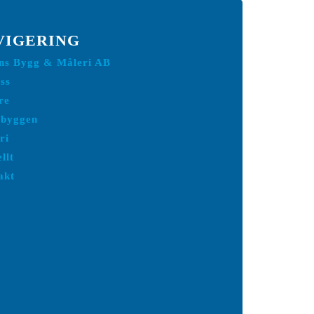
VIGERING
ins Bygg & Måleri AB
ss
re
nbyggen
ri
llt
akt